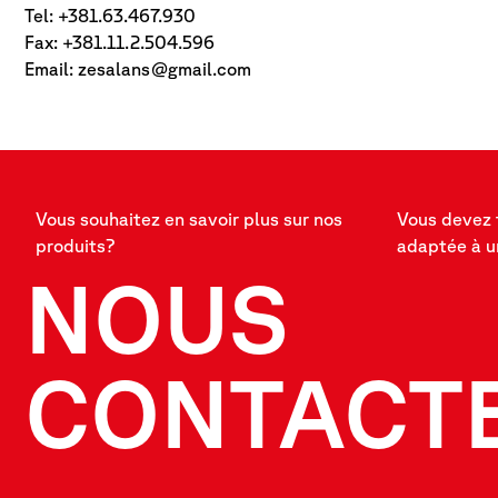
Tel: +381.63.467.930
Fax: +381.11.2.504.596
Email:
zesalans@gmail.com
Vous souhaitez en savoir plus sur nos
Vous devez 
produits?
adaptée à u
NOUS
CONTACT