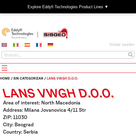
Explore Eddyfi Technologies Product Lines ▼
Iniciar sesión
HOME
/
SIN CATEGORIZAR
/
LANS VWGH D.O.O.
LANS VWGH D.O.O.
Area of interest: North Macedonia
Address: Milana Jovanovica 4/11 Str
ZIP: 11030
City: Beograd
Country: Serbia