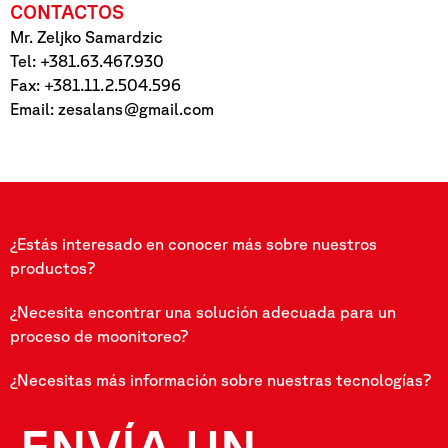
CONTACTOS
Mr. Zeljko Samardzic
Tel: +381.63.467.930
Fax: +381.11.2.504.596
Email:
zesalans@gmail.com
¿Estás interesado en conocer más sobre nuestros
productos?
¿Necesita encontrar una solución adecuada para un
proceso de moonitoreo?
¿Necesitas más información sobre nuestras tecnologías?
ENVÍA UN