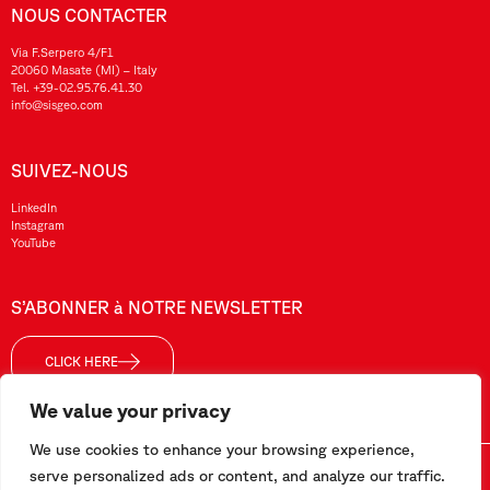
NOUS CONTACTER
Via F.Serpero 4/F1
20060 Masate (MI) – Italy
Tel.
+39-02.95.76.41.30
info@sisgeo.com
SUIVEZ-NOUS
LinkedIn
Instagram
YouTube
S’ABONNER à NOTRE NEWSLETTER
CLICK HERE
We value your privacy
We use cookies to enhance your browsing experience,
Sisgeo SRL – VAT No./ CF / Reg. Imp.: 10732420152 – REA: 1413159 – Share Cap. €99.000,00
serve personalized ads or content, and analyze our traffic.