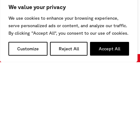
PROJECT
Tajikistan
C
DAMS AND HYDROPOWER
We value your privacy
We use cookies to enhance your browsing experience,
serve personalized ads or content, and analyze our traffic.
By clicking "Accept All", you consent to our use of cookies.
Customize
Reject All
Accept All
CELLULES DE CHARGE
ÉLECTRIQUES POUR
ANCRAGES - SISGEO
PILLS