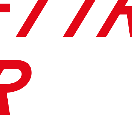
ETT
R