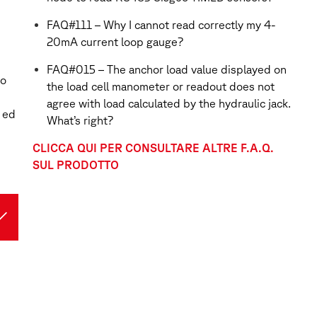
FAQ#111 – Why I cannot read correctly my 4-
20mA current loop gauge?
FAQ#015 – The anchor load value displayed on
co
the load cell manometer or readout does not
agree with load calculated by the hydraulic jack.
o ed
What’s right?
CLICCA QUI PER CONSULTARE ALTRE F.A.Q.
SUL PRODOTTO