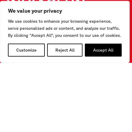
INVIACI UN
We value your privacy
MESSAGGIO
We use cookies to enhance your browsing experience,
serve personalized ads or content, and analyze our traffic.
By clicking "Accept All", you consent to our use of cookies.
COMPILA IL FORM
Customize
Reject All
Accept All
INVIACI UN MESSAGGIO
Via F.Serpero 4/F1
20060 Masate (MI) – Italy
Tel.
+39-02.95.76.41.30
info@sisgeo.com
SEGUICI