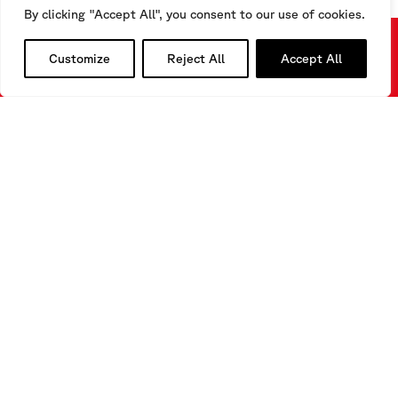
By clicking "Accept All", you consent to our use of cookies.
Customize
Reject All
Accept All
Vous souhaitez en savoir plus sur nos produits?
Vous devez trouver une solution adaptée à un processus
de contrôle?
Vous avez besoin d’informations complémentaires sur nos
technologies?
NOUS
CONTACTER
REMPLISSEZ NOTRE FORMULAIRE