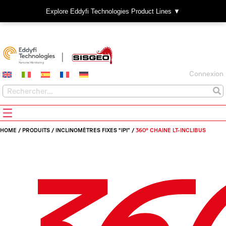
Explore Eddyfi Technologies Product Lines ▼
Connexion
HOME
/
PRODUITS
/
INCLINOMÈTRES FIXES “IPI”
/
360° CHAINE LT-INCLIBUS
36