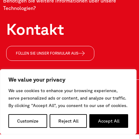
Benötigen Sie weitere Informationen über unsere
Technologien?
Kontakt
FÜLLEN SIE UNSER FORMULAR AUS
We value your privacy
We use cookies to enhance your browsing experience,
serve personalized ads or content, and analyze our traffic.
Kontakt
By clicking "Accept All", you consent to our use of cookies.
Via F.Serpero 4/F1
20060 Masate (MI) – Italy
Customize
Reject All
Accept All
Tel.
+39-02.95.76.41.30
info@sisgeo.com