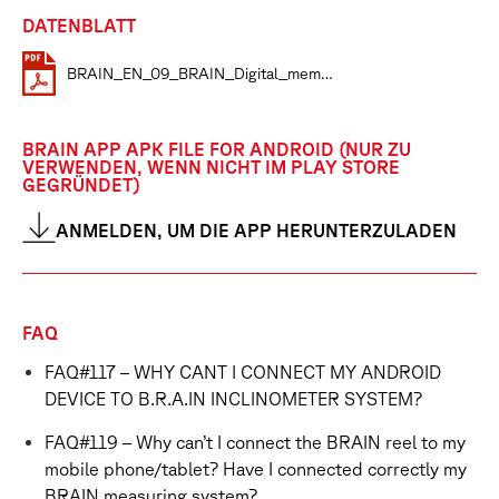
DATENBLATT
BRAIN_EN_09_BRAIN_Digital_mems_inclinometer_systems
BRAIN APP APK FILE FOR ANDROID (NUR ZU
VERWENDEN, WENN NICHT IM PLAY STORE
GEGRÜNDET)
ANMELDEN, UM DIE APP HERUNTERZULADEN
FAQ
FAQ#117 – WHY CANT I CONNECT MY ANDROID
DEVICE TO B.R.A.IN INCLINOMETER SYSTEM?
FAQ#119 – Why can’t I connect the BRAIN reel to my
mobile phone/tablet? Have I connected correctly my
BRAIN measuring system?