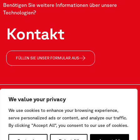
Benötigen Sie weitere Informationen über unsere
Technologien?
Kontakt
FÜLLEN SIE UNSER FORMULAR AUS
We value your privacy
Kontakt
We use cookies to enhance your browsing experience,
Via F.Serpero 4/F1
serve personalized ads or content, and analyze our traffic.
20060 Masate (MI) – Italy
By clicking "Accept All", you consent to our use of cookies.
Tel.
+39-02.95.76.41.30
info@sisgeo.com