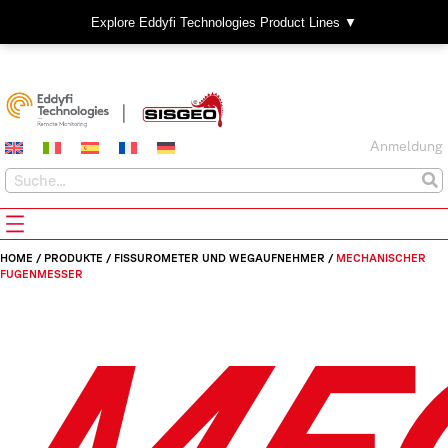
Explore Eddyfi Technologies Product Lines ▼
Anmeldung
HOME
/
PRODUKTE
/
FISSUROMETER UND WEGAUFNEHMER
/
MECHANISCHER
FUGENMESSER
ME