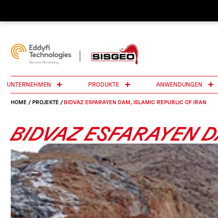
UNTERNEHMEN
PRODUKTE
ANWENDUNGEN
HOME
/
PROJEKTE
/
BIDVAZ ESFARAYEN DAM, ISLAMIC REPUBLIC OF IRAN
BIDVAZ ESFARAYEN D