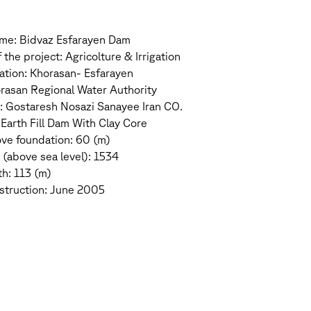
me: Bidvaz Esfarayen Dam
the project: Agricolture & Irrigation
cation: Khorasan- Esfarayen
orasan Regional Water Authority
: Gostaresh Nosazi Sanayee Iran CO.
Earth Fill Dam With Clay Core
ve foundation: 60 (m)
 (above sea level): 1534
th: 113 (m)
struction: June 2005