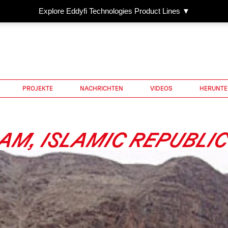
Explore Eddyfi Technologies Product Lines ▼
PROJEKTE
NACHRICHTEN
VIDEOS
HERUNTE
AM, ISLAMIC REPUBLIC