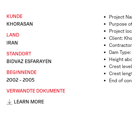
KUNDE
Project Na
Purpose of 
KHORASAN
Project lo
LAND
Client: Kh
IRAN
Contractor
Dam Type: 
STANDORT
Height abo
BIDVAZ ESFARAYEN
Crest level
BEGINN
ENDE
Crest leng
2002
- 2005
End of con
VERWANDTE DOKUMENTE
LEARN MORE