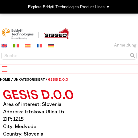
Explore Eddyfi Technologies Product Lines ▼
Anmeldung
HOME
/
UNKATEGORISIERT
/
GESIS D.O.O
GESIS D.O.O
Area of interest: Slovenia
Address: Iztokova Ulica 16
ZIP: 1215
City: Medvode
Country: Slovenia