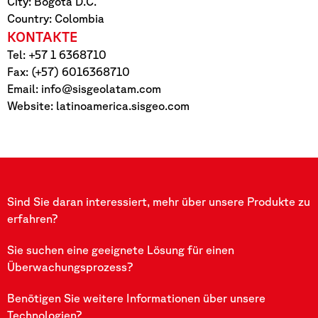
City: Bogotá D.C.
Country: Colombia
KONTAKTE
Tel: +57 1 6368710
Fax: (+57) 6016368710
Email:
info@sisgeolatam.com
Website: latinoamerica.sisgeo.com
Sind Sie daran interessiert, mehr über unsere Produkte zu
erfahren?
Sie suchen eine geeignete Lösung für einen
Überwachungsprozess?
Benötigen Sie weitere Informationen über unsere
Technologien?