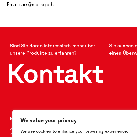
Email: ae@markoja.hr
Sind Sie daran interessiert, mehr über
Sie suchen 
unsere Produkte zu erfahren?
einen Über
Kontakt
Kontakt
FOLLOW US
We value your privacy
Via F.Serpero 4/F1
LinkedIn
We use cookies to enhance your browsing experience,
20060 Masate (MI) – Italy
Instagram