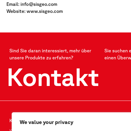
Email:
info@sisgeo.com
Website: www.sisgeo.com
Sind Sie daran interessiert, mehr über
Sie suchen 
unsere Produkte zu erfahren?
einen Über
Kontakt
Kontakt
FOLLOW US
We value your privacy
Via F.Serpero 4/F1
LinkedIn