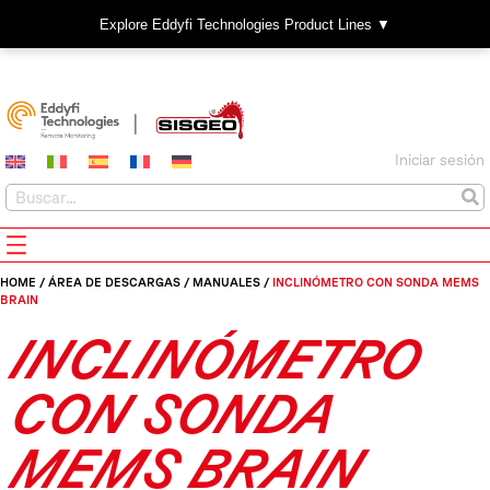
Explore Eddyfi Technologies Product Lines ▼
Iniciar sesión
HOME
/
ÁREA DE DESCARGAS
/
MANUALES
/
INCLINÓMETRO CON SONDA MEMS
BRAIN
INCLINÓMETRO
CON SONDA
MEMS BRAIN