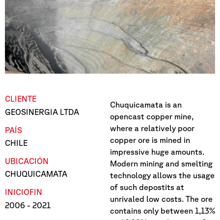
CLIENTE
Chuquicamata is an
GEOSINERGIA LTDA
opencast copper mine,
where a relatively poor
PAÍS
copper ore is mined in
CHILE
impressive huge amounts.
UBICACIÓN
Modern mining and smelting
CHUQUICAMATA
technology allows the usage
of such depostits at
INICIO
FIN
unrivaled low costs. The ore
2006
- 2021
contains only between 1,13%