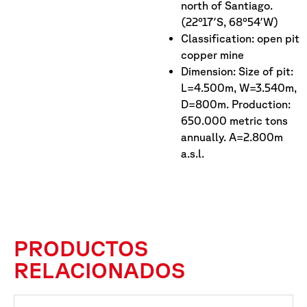
north of Santiago.
(22°17′S, 68°54′W)
Classification: open pit
copper mine
Dimension: Size of pit:
L=4.500m, W=3.540m,
D=800m. Production:
650.000 metric tons
annually. A=2.800m
a.s.l.
PRODUCTOS
RELACIONADOS