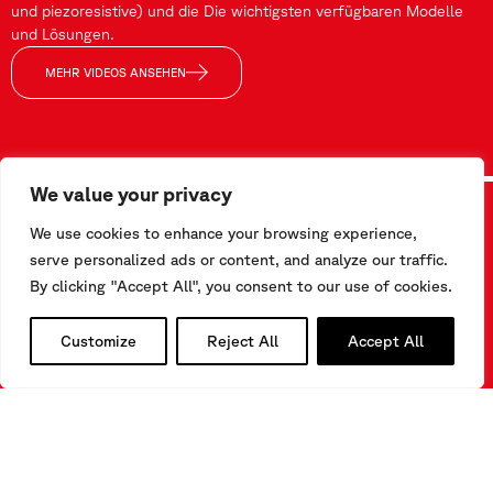
und piezoresistive) und die Die wichtigsten verfügbaren Modelle
und Lösungen.
MEHR VIDEOS ANSEHEN
We value your privacy
We use cookies to enhance your browsing experience,
Sind Sie daran interessiert, mehr über unsere Produkte zu
serve personalized ads or content, and analyze our traffic.
erfahren?
By clicking "Accept All", you consent to our use of cookies.
Sie suchen eine geeignete Lösung für einen
Customize
Reject All
Accept All
Überwachungsprozess?
Benötigen Sie weitere Informationen über unsere
Technologien?