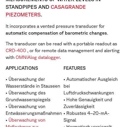
STANDPIPES AND
CASAGRANDE
PIEZOMETERS
.
It incorporates a vented pressure transducer for
automatic compensation of barometric changes
.
The transducer can be read with a portable readout as
CRD-400
, or for remote data management and alerting
with
OMNIAlog datalogger
.
APPLICATIONS
FEATURES
• Überwachung der
• Automatischer Ausgleich
Wasserstände in Stauseen
bei
• Überwachung des
Luftdruckschwankungen
Grundwasserspiegels
• Hohe Genauigkeit und
• Überwachung von
Zuverlässigkeit
Entwässerungsmaßnahmen
• Robustes 4–20-mA-
•
Überwachung von
Signal
Maßnahmen zur
• Hermetisch versiegelt