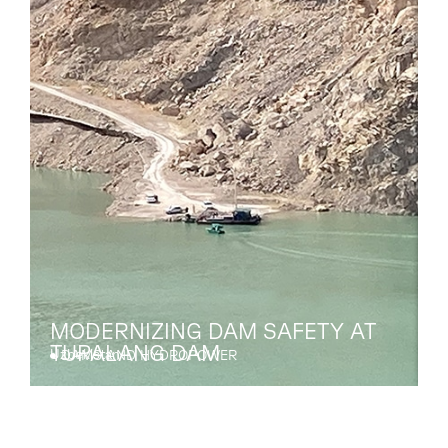
MODERNIZING DAM SAFETY AT
TUPALANG DAM
Uzbekistan
U
DAMS AND HYDROPOWER