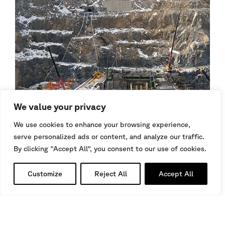
We value your privacy
We use cookies to enhance your browsing experience,
serve personalized ads or content, and analyze our traffic.
By clicking "Accept All", you consent to our use of cookies.
LOWER CHATKAL
Customize
Reject All
Accept All
HYDROELECTRIC PLANT
Uzbekistan
I
DAMS AND HYDROPOWER