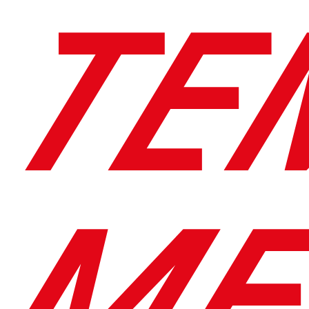
TE
ME